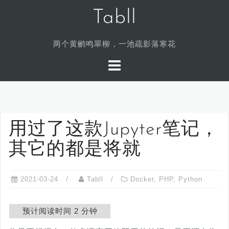
Skip
Tabll
to
content
两个黄鹂鸣翠柳，一池疏影落寒花
用过了这款Jupyter笔记，
其它的都是将就
2021-03-24
Tabll
Docker
,
PHP
,
Python