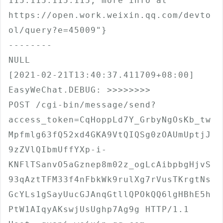
115.115.115.115, more info at 
https://open.work.weixin.qq.com/devto
ol/query?e=45009"}

--------

NULL  

[2021-02-21T13:40:37.411709+08:00] 
EasyWeChat.DEBUG: >>>>>>>>

POST /cgi-bin/message/send?
access_token=CqHoppLd7Y_GrbyNgOsKb_tw
Mpfmlg63fQ52xd4GKA9VtQIQSg0zOAUmUptjJ
9zZVlQIbmUffYXp-i-
KNFlTSanvO5aGznep8m02z_ogLcAibpbgHjvS
93qAztTFM33f4nFbkWk9rulXg7rVusTKrgtNs
GcYLs1gSayUucGJAnqGtllQPOkQQ6lgHBhE5h
PtW1AIqyAKswjUsUghp7Ag9g HTTP/1.1
