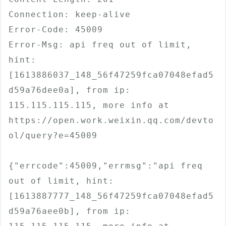
Connection: keep-alive

Error-Code: 45009

Error-Msg: api freq out of limit, 
hint: 
[1613886037_148_56f47259fca07048efad5
d59a76dee0a], from ip: 
115.115.115.115, more info at 
https://open.work.weixin.qq.com/devto
ol/query?e=45009

{"errcode":45009,"errmsg":"api freq 
out of limit, hint: 
[1613887777_148_56f47259fca07048efad5
d59a76aee0b], from ip: 