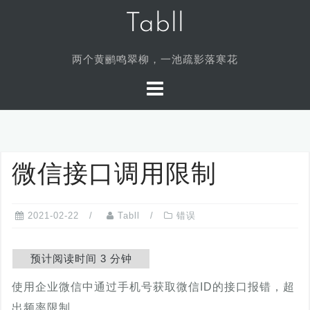
Skip
Tabll
to
content
两个黄鹂鸣翠柳，一池疏影落寒花
微信接口调用限制
2021-02-22
Tabll
错误
使用企业微信中通过手机号获取微信ID的接口报错，超
出频率限制